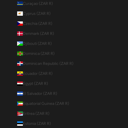
Curaçao (ZAR R)
Cyprus (ZAR R)
Czechia (ZAR R)
Denmark (ZAR R)
Djibouti (ZAR R)
Dominica (ZAR R)
Dominican Republic (ZAR R)
Ecuador (ZAR R)
Egypt (ZAR R)
El Salvador (ZAR R)
Equatorial Guinea (ZAR R)
Eritrea (ZAR R)
Estonia (ZAR R)