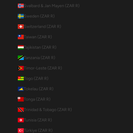
Svalbard & Jan Mayen (ZAR R)
Sweden (ZAR R)
Switzerland (ZAR R)
Taiwan (ZAR R)
Tajikistan (ZAR R)
Tanzania (ZAR R)
Timor-Leste (ZAR R)
Togo (ZAR R)
Tokelau (ZAR R)
Tonga (ZAR R)
Trinidad & Tobago (ZAR R)
Tunisia (ZAR R)
Türkiye (ZAR R)