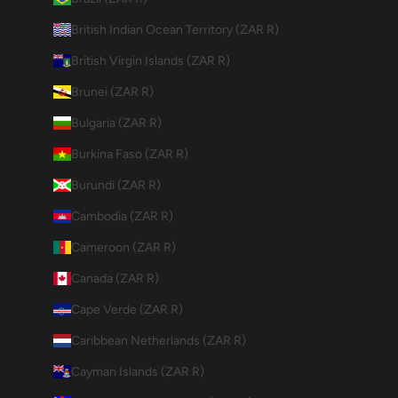
British Indian Ocean Territory (ZAR R)
British Virgin Islands (ZAR R)
Brunei (ZAR R)
Bulgaria (ZAR R)
Burkina Faso (ZAR R)
Burundi (ZAR R)
Cambodia (ZAR R)
Cameroon (ZAR R)
Canada (ZAR R)
Cape Verde (ZAR R)
Caribbean Netherlands (ZAR R)
Cayman Islands (ZAR R)