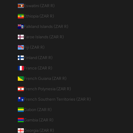
Eswatini (ZAR R)
Ethiopia (ZAR R)
Falkland Islands (ZAR R)
Faroe Islands (ZAR R)
Fiji (ZAR R)
Finland (ZAR R)
France (ZAR R)
French Guiana (ZAR R)
French Polynesia (ZAR R)
French Southern Territories (ZAR R)
Gabon (ZAR R)
Gambia (ZAR R)
Georgia (ZAR R)