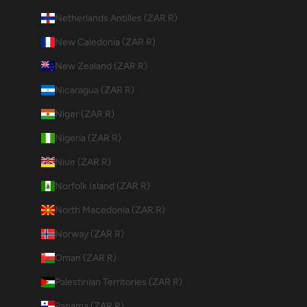
Netherlands Antilles (ZAR R)
New Caledonia (ZAR R)
New Zealand (ZAR R)
Nicaragua (ZAR R)
Niger (ZAR R)
Nigeria (ZAR R)
Niue (ZAR R)
Norfolk Island (ZAR R)
North Macedonia (ZAR R)
Norway (ZAR R)
Oman (ZAR R)
Palestinian Territories (ZAR R)
Panama (ZAR R)