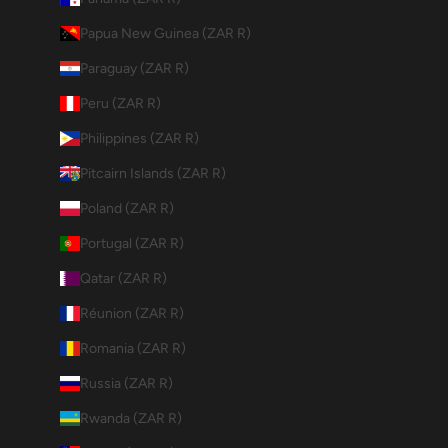
Papua New Guinea (ZAR R)
Paraguay (ZAR R)
Peru (ZAR R)
Philippines (ZAR R)
Pitcairn Islands (ZAR R)
Poland (ZAR R)
Portugal (ZAR R)
Qatar (ZAR R)
Réunion (ZAR R)
Romania (ZAR R)
Russia (ZAR R)
Rwanda (ZAR R)