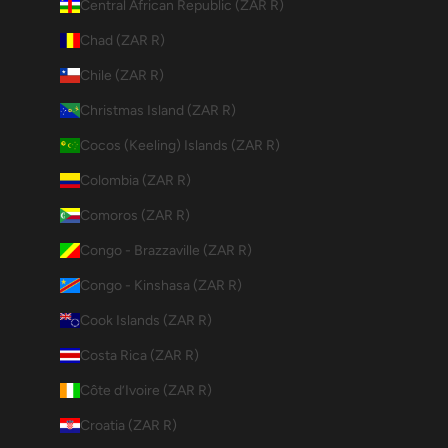
Central African Republic (ZAR R)
Chad (ZAR R)
Chile (ZAR R)
Christmas Island (ZAR R)
Cocos (Keeling) Islands (ZAR R)
Colombia (ZAR R)
Comoros (ZAR R)
Congo - Brazzaville (ZAR R)
Congo - Kinshasa (ZAR R)
Cook Islands (ZAR R)
Costa Rica (ZAR R)
Côte d’Ivoire (ZAR R)
Croatia (ZAR R)