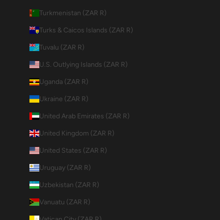
Turkmenistan (ZAR R)
Turks & Caicos Islands (ZAR R)
Tuvalu (ZAR R)
U.S. Outlying Islands (ZAR R)
Uganda (ZAR R)
Ukraine (ZAR R)
United Arab Emirates (ZAR R)
United Kingdom (ZAR R)
United States (ZAR R)
Uruguay (ZAR R)
Uzbekistan (ZAR R)
Vanuatu (ZAR R)
Vatican City (ZAR R)