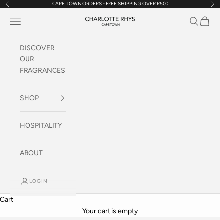
CAPE TOWN ORDERS - FREE SHIPPING OVER R500
Previous
Nex
Skip to content
Navigation menu
Search
Cart
Charlotte Rhys SA
DISCOVER
OUR
FRAGRANCES
SHOP
HOSPITALITY
ABOUT
LOGIN
Cart
Your cart is empty