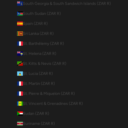
South Georgia & South Sandwich Islands (ZAR R)
South Sudan (ZAR R)
Spain (ZAR R)
Sri Lanka (ZAR R)
St. Barthélemy (ZAR R)
St. Helena (ZAR R)
St. Kitts & Nevis (ZAR R)
St. Lucia (ZAR R)
St. Martin (ZAR R)
St. Pierre & Miquelon (ZAR R)
St. Vincent & Grenadines (ZAR R)
Sudan (ZAR R)
Suriname (ZAR R)