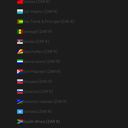
Samoa (ZAR R)
San Marino (ZAR R)
São Tomé & Príncipe (ZAR R)
Senegal (ZAR R)
Serbia (ZAR R)
Seychelles (ZAR R)
Sierra Leone (ZAR R)
Sint Maarten (ZAR R)
Slovakia (ZAR R)
Slovenia (ZAR R)
Solomon Islands (ZAR R)
Somalia (ZAR R)
South Africa (ZAR R)