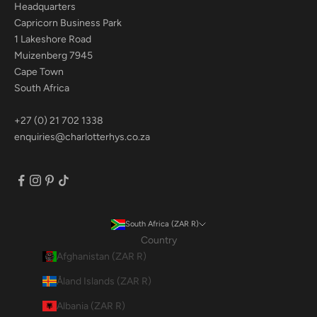
Headquarters
Capricorn Business Park
1 Lakeshore Road
Muizenberg 7945
Cape Town
South Africa
+27 (0) 21 702 1338
enquiries@charlotterhys.co.za
South Africa (ZAR R)
Country
Afghanistan (ZAR R)
Åland Islands (ZAR R)
Albania (ZAR R)