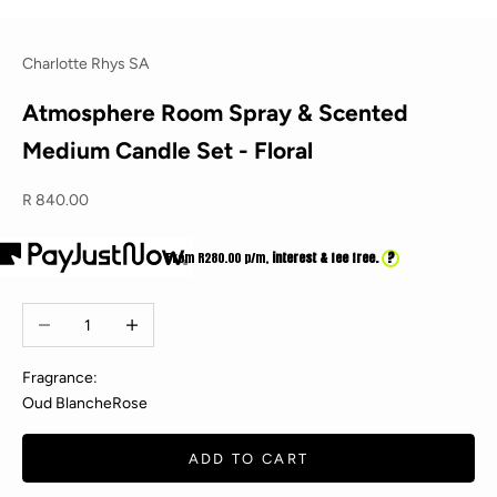
Charlotte Rhys SA
Atmosphere Room Spray & Scented
Medium Candle Set - Floral
Sale price
R 840.00
?
From R
280.00
p/m,
interest & fee free.
Decrease quantity
Increase quantity
Fragrance:
Oud Blanche
Rose
ADD TO CART