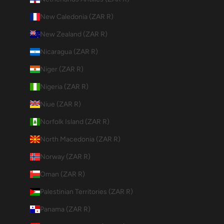
New Caledonia (ZAR R)
New Zealand (ZAR R)
Nicaragua (ZAR R)
Niger (ZAR R)
Nigeria (ZAR R)
Niue (ZAR R)
Norfolk Island (ZAR R)
North Macedonia (ZAR R)
Norway (ZAR R)
Oman (ZAR R)
Palestinian Territories (ZAR R)
Panama (ZAR R)