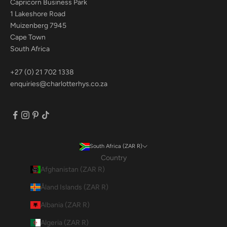
Capricorn Business Park
1 Lakeshore Road
Muizenberg 7945
Cape Town
South Africa
+27 (0) 21 702 1338
enquiries@charlotterhys.co.za
South Africa (ZAR R)
Country
Afghanistan (ZAR R)
Åland Islands (ZAR R)
Albania (ZAR R)
Algeria (ZAR R)