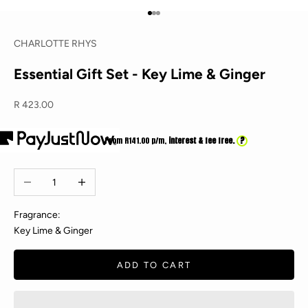
Go to item 1
Go to item 2
Go to item 3
CHARLOTTE RHYS
Essential Gift Set - Key Lime & Ginger
Sale price
R 423.00
?
From R
141.00
p/m,
interest & fee free.
Decrease quantity
Increase quantity
Fragrance:
Key Lime & Ginger
ADD TO CART