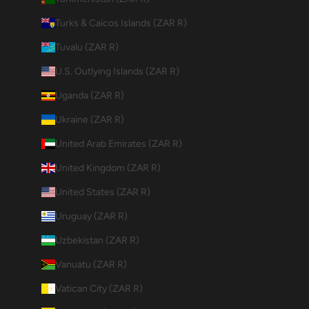
Turks & Caicos Islands (ZAR R)
Tuvalu (ZAR R)
U.S. Outlying Islands (ZAR R)
Uganda (ZAR R)
Ukraine (ZAR R)
United Arab Emirates (ZAR R)
United Kingdom (ZAR R)
United States (ZAR R)
Uruguay (ZAR R)
Uzbekistan (ZAR R)
Vanuatu (ZAR R)
Vatican City (ZAR R)