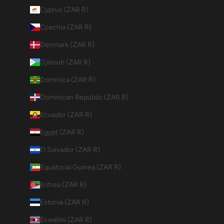
Cyprus (ZAR R)
Czechia (ZAR R)
Denmark (ZAR R)
Djibouti (ZAR R)
Dominica (ZAR R)
Dominican Republic (ZAR R)
Ecuador (ZAR R)
Egypt (ZAR R)
El Salvador (ZAR R)
Equatorial Guinea (ZAR R)
Eritrea (ZAR R)
Estonia (ZAR R)
Eswatini (ZAR R)