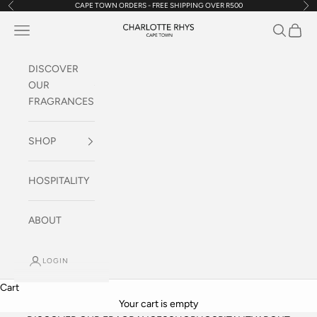
CAPE TOWN ORDERS - FREE SHIPPING OVER R500
Previous
Nex
Skip to content
Navigation menu
Search
Cart
Charlotte Rhys SA
DISCOVER
OUR
FRAGRANCES
SHOP
HOSPITALITY
ABOUT
LOGIN
Cart
Your cart is empty