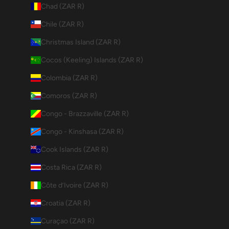
Chad (ZAR R)
Chile (ZAR R)
Christmas Island (ZAR R)
Cocos (Keeling) Islands (ZAR R)
Colombia (ZAR R)
Comoros (ZAR R)
Congo - Brazzaville (ZAR R)
Congo - Kinshasa (ZAR R)
Cook Islands (ZAR R)
Costa Rica (ZAR R)
Côte d’Ivoire (ZAR R)
Croatia (ZAR R)
Curaçao (ZAR R)