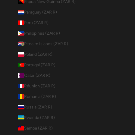
Papua New Guinea (ZAR R)
Paraguay (ZAR R)
Peru (ZAR R)
Philippines (ZAR R)
Pitcairn Islands (ZAR R)
Poland (ZAR R)
Portugal (ZAR R)
Qatar (ZAR R)
Réunion (ZAR R)
Romania (ZAR R)
Russia (ZAR R)
Rwanda (ZAR R)
Samoa (ZAR R)