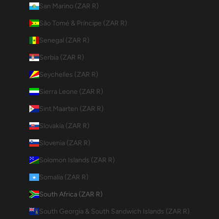
San Marino (ZAR R)
São Tomé & Príncipe (ZAR R)
Senegal (ZAR R)
Serbia (ZAR R)
Seychelles (ZAR R)
Sierra Leone (ZAR R)
Sint Maarten (ZAR R)
Slovakia (ZAR R)
Slovenia (ZAR R)
Solomon Islands (ZAR R)
Somalia (ZAR R)
South Africa (ZAR R)
South Georgia & South Sandwich Islands (ZAR R)