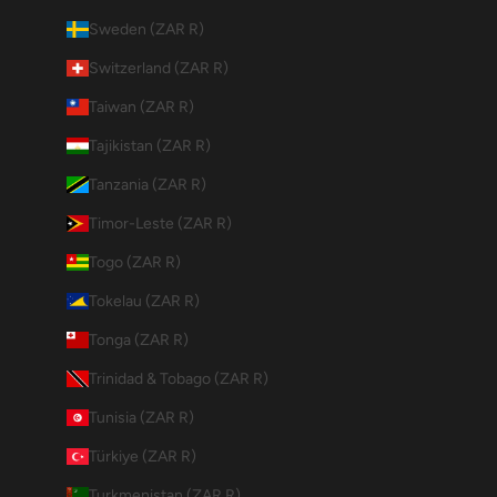
Sweden (ZAR R)
Switzerland (ZAR R)
Taiwan (ZAR R)
Tajikistan (ZAR R)
Tanzania (ZAR R)
Timor-Leste (ZAR R)
Togo (ZAR R)
Tokelau (ZAR R)
Tonga (ZAR R)
Trinidad & Tobago (ZAR R)
Tunisia (ZAR R)
Türkiye (ZAR R)
Turkmenistan (ZAR R)