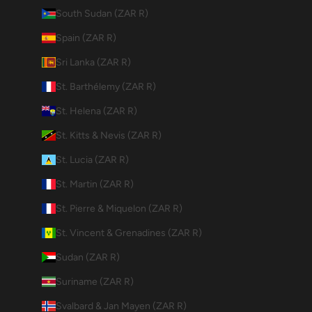
South Sudan (ZAR R)
Spain (ZAR R)
Sri Lanka (ZAR R)
St. Barthélemy (ZAR R)
St. Helena (ZAR R)
St. Kitts & Nevis (ZAR R)
St. Lucia (ZAR R)
St. Martin (ZAR R)
St. Pierre & Miquelon (ZAR R)
St. Vincent & Grenadines (ZAR R)
Sudan (ZAR R)
Suriname (ZAR R)
Svalbard & Jan Mayen (ZAR R)