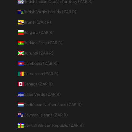
British Indian Ocean Territory (ZAR R)
British Virgin Islands (ZAR R)
Brunei (ZAR R)
Bulgaria (ZAR R)
Burkina Faso (ZAR R)
Burundi (ZAR R)
Cambodia (ZAR R)
Cameroon (ZAR R)
Canada (ZAR R)
Cape Verde (ZAR R)
Caribbean Netherlands (ZAR R)
Cayman Islands (ZAR R)
Central African Republic (ZAR R)