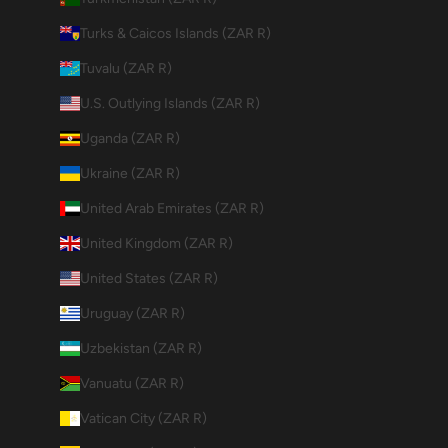
Turks & Caicos Islands (ZAR R)
Tuvalu (ZAR R)
U.S. Outlying Islands (ZAR R)
Uganda (ZAR R)
Ukraine (ZAR R)
United Arab Emirates (ZAR R)
United Kingdom (ZAR R)
United States (ZAR R)
Uruguay (ZAR R)
Uzbekistan (ZAR R)
Vanuatu (ZAR R)
Vatican City (ZAR R)