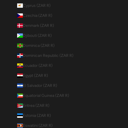
Cyprus (ZAR R)
Czechia (ZAR R)
Denmark (ZAR R)
Djibouti (ZAR R)
Dominica (ZAR R)
Dominican Republic (ZAR R)
Ecuador (ZAR R)
Egypt (ZAR R)
El Salvador (ZAR R)
Equatorial Guinea (ZAR R)
Eritrea (ZAR R)
Estonia (ZAR R)
Eswatini (ZAR R)