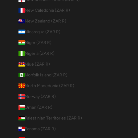
New Caledonia (ZAR R)
New Zealand (ZAR R)
Nicaragua (ZAR R)
Niger (ZAR R)
Nigeria (ZAR R)
Niue (ZAR R)
Norfolk Island (ZAR R)
North Macedonia (ZAR R)
Norway (ZAR R)
Oman (ZAR R)
Palestinian Territories (ZAR R)
Panama (ZAR R)