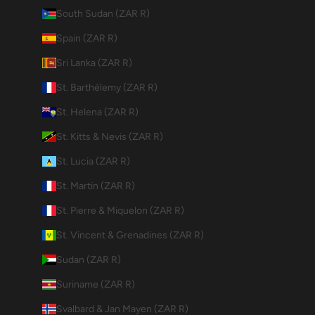
South Sudan (ZAR R)
Spain (ZAR R)
Sri Lanka (ZAR R)
St. Barthélemy (ZAR R)
St. Helena (ZAR R)
St. Kitts & Nevis (ZAR R)
St. Lucia (ZAR R)
St. Martin (ZAR R)
St. Pierre & Miquelon (ZAR R)
St. Vincent & Grenadines (ZAR R)
Sudan (ZAR R)
Suriname (ZAR R)
Svalbard & Jan Mayen (ZAR R)