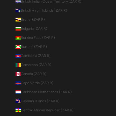
British Indian Ocean Territory (ZAR R)
British Virgin Islands (ZAR R)
Brunei (ZAR R)
Bulgaria (ZAR R)
Burkina Faso (ZAR R)
Burundi (ZAR R)
Cambodia (ZAR R)
Cameroon (ZAR R)
Canada (ZAR R)
Cape Verde (ZAR R)
Caribbean Netherlands (ZAR R)
Cayman Islands (ZAR R)
Central African Republic (ZAR R)