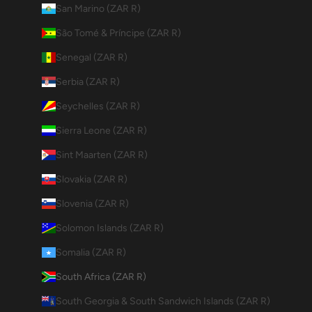
San Marino (ZAR R)
São Tomé & Príncipe (ZAR R)
Senegal (ZAR R)
Serbia (ZAR R)
Seychelles (ZAR R)
Sierra Leone (ZAR R)
Sint Maarten (ZAR R)
Slovakia (ZAR R)
Slovenia (ZAR R)
Solomon Islands (ZAR R)
Somalia (ZAR R)
South Africa (ZAR R)
South Georgia & South Sandwich Islands (ZAR R)