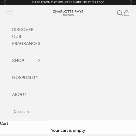
CAPE TOWN ORDERS - FREE SHIPPING OVER R500
Previous
Nex
Skip to content
Navigation menu
Search
Cart
Charlotte Rhys SA
DISCOVER
OUR
FRAGRANCES
SHOP
HOSPITALITY
ABOUT
LOGIN
Cart
Your cart is empty