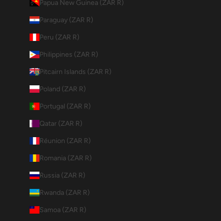
Papua New Guinea (ZAR R)
Paraguay (ZAR R)
Peru (ZAR R)
Philippines (ZAR R)
Pitcairn Islands (ZAR R)
Poland (ZAR R)
Portugal (ZAR R)
Qatar (ZAR R)
Réunion (ZAR R)
Romania (ZAR R)
Russia (ZAR R)
Rwanda (ZAR R)
Samoa (ZAR R)