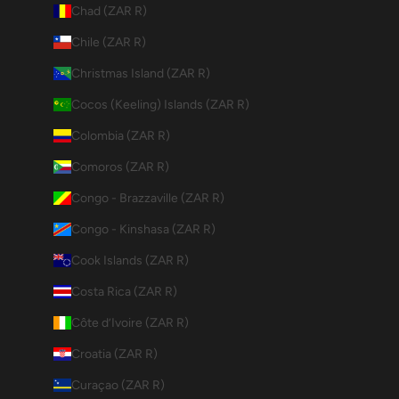
Chad (ZAR R)
Chile (ZAR R)
Christmas Island (ZAR R)
Cocos (Keeling) Islands (ZAR R)
Colombia (ZAR R)
Comoros (ZAR R)
Congo - Brazzaville (ZAR R)
Congo - Kinshasa (ZAR R)
Cook Islands (ZAR R)
Costa Rica (ZAR R)
Côte d’Ivoire (ZAR R)
Croatia (ZAR R)
Curaçao (ZAR R)