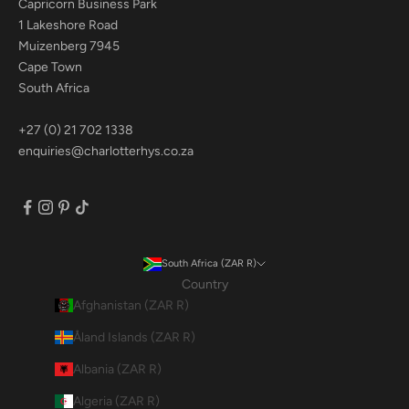
Capricorn Business Park
1 Lakeshore Road
Muizenberg 7945
Cape Town
South Africa
+27 (0) 21 702 1338
enquiries@charlotterhys.co.za
South Africa (ZAR R)
Country
Afghanistan (ZAR R)
Åland Islands (ZAR R)
Albania (ZAR R)
Algeria (ZAR R)